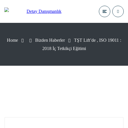
Home
Bizden Haberler
TŞT Lift’de , ISO 19011 :
2018 İç Tetkikçi Eğitimi