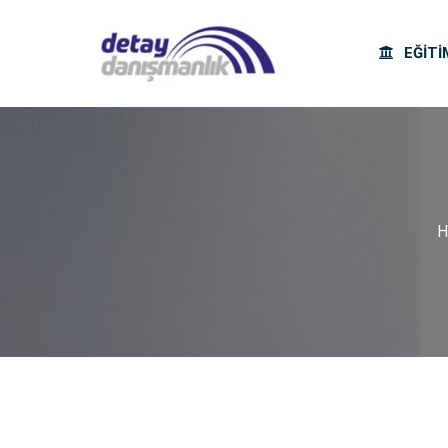
EĞITI
H