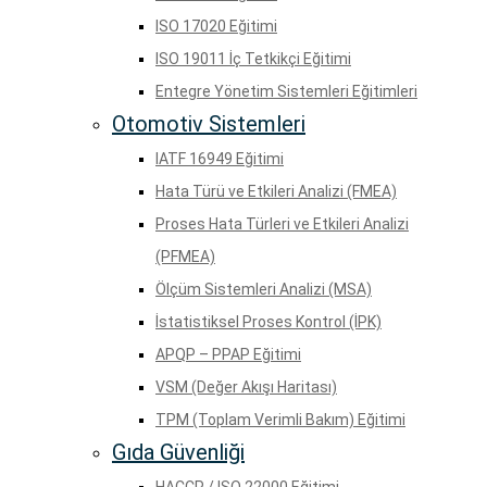
ISO 17020 Eğitimi
ISO 19011 İç Tetkikçi Eğitimi
Entegre Yönetim Sistemleri Eğitimleri
Otomotiv Sistemleri
IATF 16949 Eğitimi
Hata Türü ve Etkileri Analizi (FMEA)
Proses Hata Türleri ve Etkileri Analizi
(PFMEA)
Ölçüm Sistemleri Analizi (MSA)
İstatistiksel Proses Kontrol (İPK)
APQP – PPAP Eğitimi
VSM (Değer Akışı Haritası)
TPM (Toplam Verimli Bakım) Eğitimi
Gıda Güvenliği