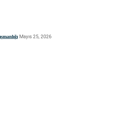
Mayıs 25, 2026
ışmanlığı