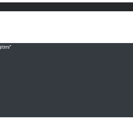
itimi”