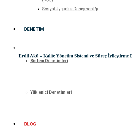
(RCS)
Sosyal Uygunluk Danışmanlığı
DENETIM
Erdil Akü – Kalite Yönetim Sistemi ve Süreç İyileştirme 
Sistem Denetimleri
Yüklenici Denetimleri
BLOG