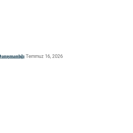
Temmuz 16, 2026
Danışmanlığı