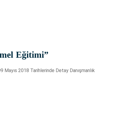
mel Eğitimi”
 09 Mayıs 2018 Tarihlerinde Detay Danışmanlık