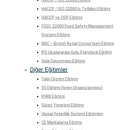
HACCP / ISO 22000 Eğitimi
HACCP / ISO 22000 İç Tetkikçi Eğitimi
HACCP ve OGP Eğitimi
FSSC 22000 Food Safety Management
System Eğitimi
BRC – British Retail Consortium Eğitimi
IFS Uluslararası Gıda Standardı Eğitimi
Gıda Savunması Eğitimi
Diğer Eğitimler
Yalın Üretim Eğitimi
5S Eğitimi (İşyeri Organizasyonu)
KVKK Eğitimi
Süreç Yönetimi Eğitimi
Ulusal Yeterlilik Sistemi Eğitimleri
CE Markalama Eğitimi