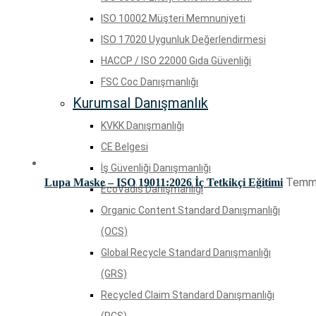
ISO 10002 Müşteri Memnuniyeti
ISO 17020 Uygunluk Değerlendirmesi
HACCP / ISO 22000 Gıda Güvenliği
FSC Coc Danışmanlığı
Kurumsal Danışmanlık
KVKK Danışmanlığı
CE Belgesi
İş Güvenliği Danışmanlığı
Temmu
Lupa Maske – ISO 19011:2026 İç Tetkikçi Eğitimi
EcoVadis Danışmanlığı
Organic Content Standard Danışmanlığı
(OCS)
Global Recycle Standard Danışmanlığı
(GRS)
Recycled Claim Standard Danışmanlığı