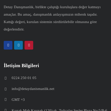
Detay Danışmanlık, birlikte çalıştığı kuruluşlara değer katmayı
amaçlar. Bu amaç, danışmanlık anlayışımızın mihenk taşıdır.
Kattığı değeri, kurulan sistemin sürdürülebilir olmasına göre
değerlendirir.
İletişim Bilgileri
0224 250 01 05
info@detaydanismanlik.net
GMT +3
Konak Mah.Kaynak (120) sk. Tuğcular Sesler Plaza No:5/B-6