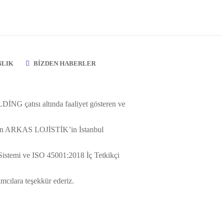
NLIK
BIZDEN HABERLER
G çatısı altında faaliyet gösteren ve
 olan ARKAS LOJİSTİK’in İstanbul
istemi ve ISO 45001:2018 İç Tetkikçi
ımcılara teşekkür ederiz.